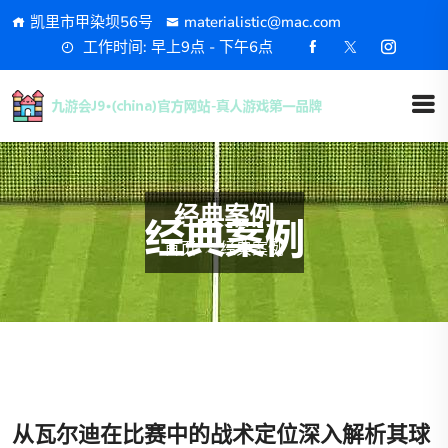
凯里市甲染坝56号
materialistic@mac.com
工作时间: 早上9点 - 下午6点
经典案例
首页
经典案例
从瓦尔迪在比赛中的战术定位深入解析其球