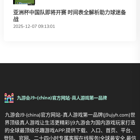
亚洲杯中国队即将开赛 时间表全解析助力球迷备
战
2025-12-07 09:13:01
九游会J9·(china)官方网站-真人游戏第一品牌(j9ujyh.com)世
界顶级真人游戏让生活更精彩!j9九游会为国内游戏玩家打造
的全球最顶级乐趣游戏APP,提供下载、入口、首页、平台、
登陆、官网、二十四小时专属客服在线服务!全球最安全,最信