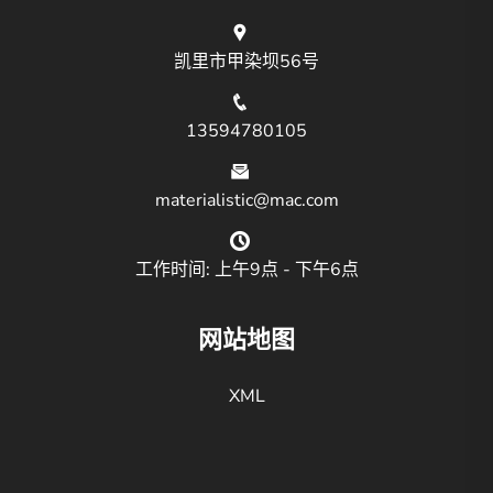
凯里市甲染坝56号
13594780105
materialistic@mac.com
工作时间: 上午9点 - 下午6点
网站地图
XML