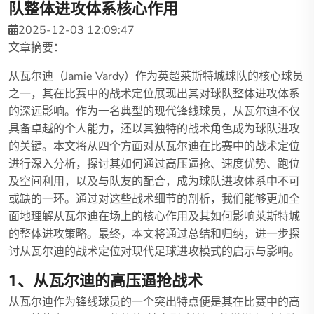
队整体进攻体系核心作用
2025-12-03 12:09:47
文章摘要：
从瓦尔迪（Jamie Vardy）作为英超莱斯特城球队的核心球员
之一，其在比赛中的战术定位展现出其对球队整体进攻体系
的深远影响。作为一名典型的现代锋线球员，从瓦尔迪不仅
具备卓越的个人能力，还以其独特的战术角色成为球队进攻
的关键。本文将从四个方面对从瓦尔迪在比赛中的战术定位
进行深入分析，探讨其如何通过高压逼抢、速度优势、跑位
及空间利用，以及与队友的配合，成为球队进攻体系中不可
或缺的一环。通过对这些战术细节的剖析，我们能够更加全
面地理解从瓦尔迪在场上的核心作用及其如何影响莱斯特城
的整体进攻策略。最终，本文将通过总结和归纳，进一步探
讨从瓦尔迪的战术定位对现代足球进攻模式的启示与影响。
1、从瓦尔迪的高压逼抢战术
从瓦尔迪作为锋线球员的一个突出特点便是其在比赛中的高