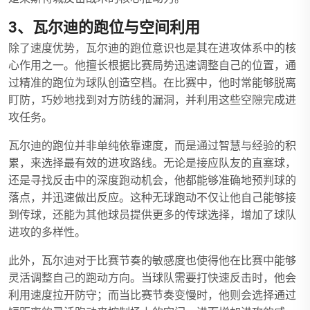
3、瓦尔迪的跑位与空间利用
除了速度优势，瓦尔迪的跑位意识也是其在进攻体系中的核
心作用之一。他擅长根据比赛局势迅速调整自己的位置，通
过精准的跑位为球队创造空档。在比赛中，他时常能够脱离
盯防，巧妙地找到对方防线的漏洞，并利用这些空隙完成进
攻任务。
瓦尔迪的跑位并非单纯依靠速度，而是通过智慧与经验的积
累，来选择最有效的进攻路线。无论是接应队友的直塞球，
还是寻找反击中的深度跑动机会，他都能够准确地预判球的
落点，并迅速做出反应。这种无球跑动不仅让他自己能够接
到传球，还能为其他球员提供更多的传球选择，增加了球队
进攻的多样性。
此外，瓦尔迪对于比赛节奏的敏感度也使得他在比赛中能够
灵活调整自己的跑动方向。当球队需要打快速反击时，他会
利用速度拉开防守；而当比赛节奏变慢时，他则会选择通过