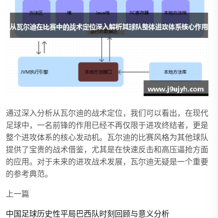
通过深入分析从瓦尔迪的战术定位，我们可以看出，在现代
足球中，一名前锋的作用已经不再仅限于进攻终结者，更是
整个进攻体系的核心发动机。瓦尔迪的比赛风格为其他球队
提供了宝贵的战术借鉴，尤其是在快速反击和高压逼抢方面
的应用。对于未来的进攻战术发展，瓦尔迪无疑是一个重要
的参考典范。
上一篇
中国足球历史性平局巴西队时刻回顾与意义分析