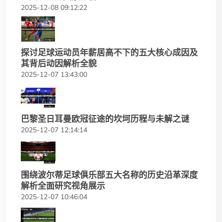
2025-12-08 09:12:22
探讨足球运动员年薪居高不下的五大核心成因及
其背后动因解析全貌
2025-12-07 13:43:00
巴黎圣日耳曼欧冠征途的坎坷历程与未解之谜
2025-12-07 12:14:14
围绕波尔蒂足球俱乐部五大名称的历史沿革深度
解析全面研究视角展示
2025-12-07 10:46:04