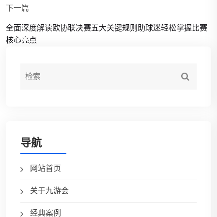
下一篇
全面深度解读欧协联决赛五大关键规则助球迷轻松掌握比赛
核心亮点
导航
网站首页
关于九游会
经典案例