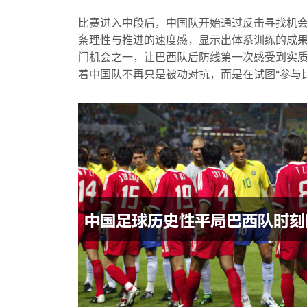
比赛进入中段后，中国队开始通过反击寻找机
条理性与推进的速度感，显示出体系训练的成
门机会之一，让巴西队后防线第一次感受到实
着中国队不再只是被动对抗，而是在试图“参与