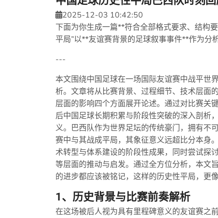
中国足球历史性平局巴西队时刻回
2025-12-03 10:42:50
下面为你生成一篇**符合全部格式要求、结构要
平局”以**友谊赛背景的足球叙事事件**作为
---
本文围绕中国足球在一场国际友谊赛中战平世
析。文章将从比赛背景、过程细节、技术层面
层面的影响四个方面展开论述。通过对比赛关
后中国足球长期积累与阶段性突破的深入剖析
义。巴西队作为世界足坛的传统豪门，拥有不
赛中与其战成平局，其象征意义远超比分本身
术转型与体系建设的阶段性成果，同时尝试探
等层面的推动与启发。通过全方位分析，本文
的进步都应该被铭记，这样的历史性平局，更
1、历史背景与比赛前奏解析
在这场被后人视为具有里程碑意义的友谊赛之