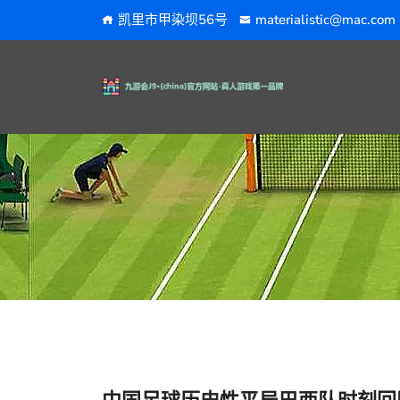
凯里市甲染坝56号
materialistic@mac.com