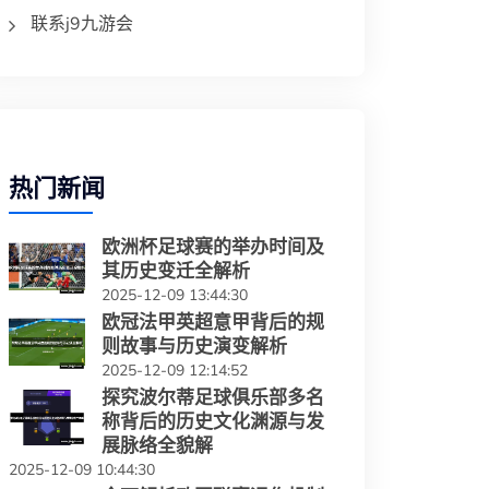
联系j9九游会
热门新闻
欧洲杯足球赛的举办时间及
其历史变迁全解析
2025-12-09 13:44:30
欧冠法甲英超意甲背后的规
则故事与历史演变解析
2025-12-09 12:14:52
探究波尔蒂足球俱乐部多名
称背后的历史文化渊源与发
展脉络全貌解
2025-12-09 10:44:30