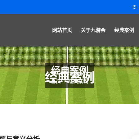
网站首页
关于九游会
经典案例
经典案例
首页
经典案例