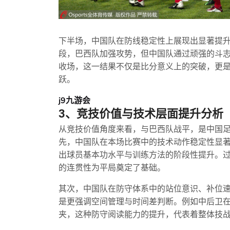
下半场，中国队在防线稳定性上展现出显著提
段，巴西队加强攻势，但中国队通过顽强的斗
收场，这一结果不仅是比分意义上的突破，更
跃。
j9九游会
3、竞技价值与技术层面提升分析
从竞技价值角度来看，与巴西队战平，是中国足
先，中国队在本场比赛中的技术动作稳定性显
出球员基本功水平与训练方法的阶段性提升。
的连贯性为平局奠定了基础。
其次，中国队在防守体系中的站位意识、补位速
是更强调空间管理与时间差判断。例如中后卫
夹，这种防守阅读能力的提升，代表着整体技