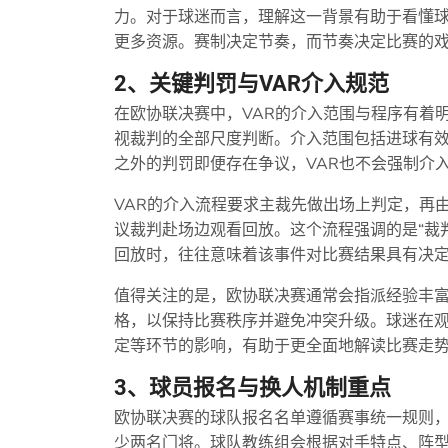
力。对于球迷而言，理解这一背景有助于看懂
更多资源。赛制决定节奏，而节奏决定比赛的
2、关键判罚与VAR介入规范
在欧协联决赛中，VAR的介入范围与程序有着
视裁判的全部尺度判断。介入范围包括进球有
之外的判罚即便存在争议，VAR也不会强制介
VAR的介入流程要求主裁先做出场上判定，再
议裁判赴场边观看回放。这个流程强调的是“裁
回放时，往往意味着该事件对比赛结果具有决
值得关注的是，欧协联决赛通常会指派经验丰
格，以保持比赛秩序并避免冲突升级。球迷在
定等环节的影响，有助于更全面地解读比赛走
3、球员报名与换人机制重点
欧协联决赛的球队报名名单遵循赛事统一规则，
少两名门将。球队教练组会根据对手特点、阵型