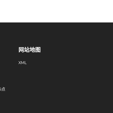
网站地图
XML
6点