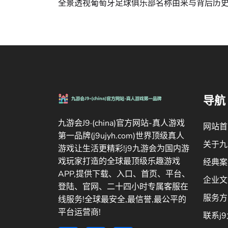
全景透视葡萄牙足球俱乐部名称由来与背后历
导航
九游会J9·(china)官方网站-真人游戏
网站首
第一品牌(j9ujyh.com)世界顶级真人
关于九
游戏让生活更精彩!j9九游会为国内游
戏玩家打造的全球最顶级乐趣游戏
经典案
APP,提供下载、入口、首页、平台、
企业文
登陆、官网、二十四小时专属客服在
服务方
线服务!全球最安全,最信誉,最公平的
平台运营商!
联系j