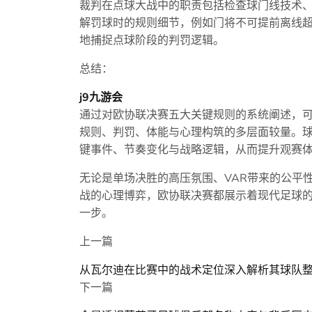
裁判在点球大战中的职责包括检查球门线技术
解罚球时的规则细节，例如门将不可提前离线
地捕捉点球阶段的判罚逻辑。
总结：
j9九游会
通过对欧协联决赛五大关键规则的系统阐述，
规则、判罚、体能与心理构筑的多层面较量。
键事件、节奏变化与战略逻辑，从而提升观赛
无论是单场决胜的高压氛围、VAR带来的公平
战的心理博弈，欧协联决赛都展示着现代足球
一步。
上一篇
从瓦尔迪在比赛中的战术定位深入解析其球队
下一篇