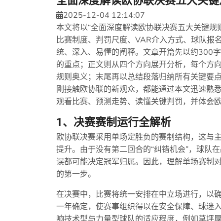
全面深度解读欧协联决赛五大关键
2025-12-04 12:14:07
本文将以“全面深度解读欧协联决赛五大关键规
比赛制度、判罚尺度、VAR介入方式、球队报
统、深入、易懂的阐释。文章开篇先以约300
的重点；正文则从四个方向展开分析，每个方
规则奥义；末尾再以总结段落归纳所有关键要
刚接触欧协联的新观众，都能通过本文迅速熟
观看比赛、预测走势、读懂关键判罚，并体会
1、决赛赛制运行全解析
欧协联决赛采用单场定胜负的赛制结构，这与
提升。由于没有第二回合的“纠错机会”，球队
误都可能决定冠军归属。因此，理解单场赛制
的第一步。
在决赛中，比赛将统一安排在中立场进行，以
一年确定，使赛事组织得以在安全保障、球迷
响技术型与力量型球队的适应程度，例如草坪