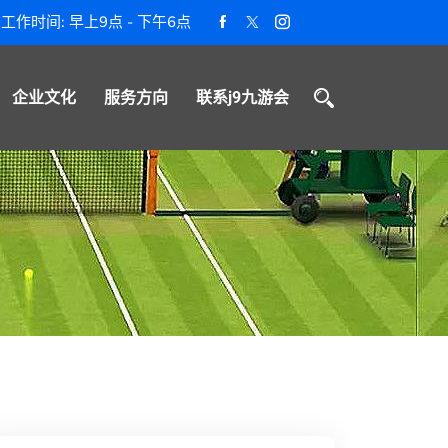
工作时间: 早上9点 - 下午6点
企业文化
服务方向
联系j9九游会