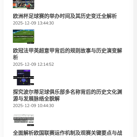
欧洲杯足球赛的举办时间及其历史变迁全解析
2025-12-09 13:44:30
欧冠法甲英超意甲背后的规则故事与历史演变解
析
2025-12-09 12:14:52
探究波尔蒂足球俱乐部多名称背后的历史文化渊
源与发展脉络全貌解
2025-12-09 10:44:30
全面解析欧国联赛运作机制及观赛关键要点与战