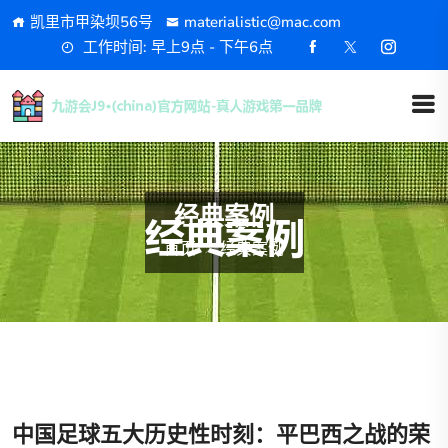
凯里市甲染坝56号
materialistic@mac.com
工作时间: 早上9点 - 下午6点
经典案例
首页
经典案例
中国足球五大历史性时刻：平巴西之战的荣