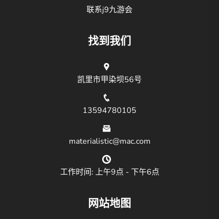
联系j9九游会
找到我们
凯里市甲染坝56号
13594780105
materialistic@mac.com
工作时间: 上午9点 - 下午6点
网站地图