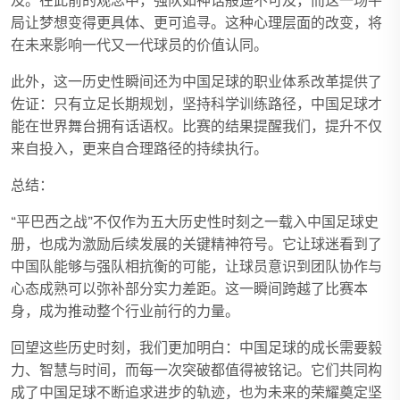
及。在此前的观念中，强队如神话般遥不可及，而这一场平
局让梦想变得更具体、更可追寻。这种心理层面的改变，将
在未来影响一代又一代球员的价值认同。
此外，这一历史性瞬间还为中国足球的职业体系改革提供了
佐证：只有立足长期规划，坚持科学训练路径，中国足球才
能在世界舞台拥有话语权。比赛的结果提醒我们，提升不仅
来自投入，更来自合理路径的持续执行。
总结：
“平巴西之战”不仅作为五大历史性时刻之一载入中国足球史
册，也成为激励后续发展的关键精神符号。它让球迷看到了
中国队能够与强队相抗衡的可能，让球员意识到团队协作与
心态成熟可以弥补部分实力差距。这一瞬间跨越了比赛本
身，成为推动整个行业前行的力量。
回望这些历史时刻，我们更加明白：中国足球的成长需要毅
力、智慧与时间，而每一次突破都值得被铭记。它们共同构
成了中国足球不断追求进步的轨迹，也为未来的荣耀奠定坚