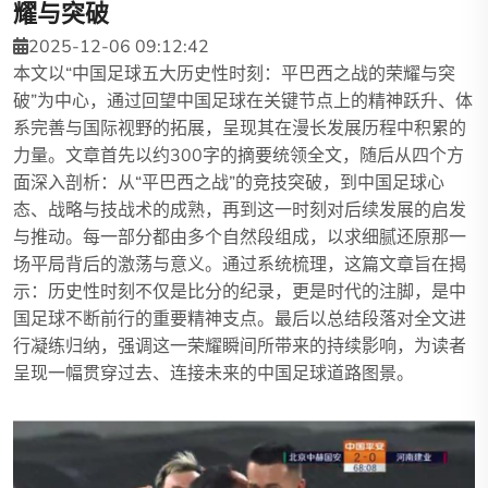
耀与突破
2025-12-06 09:12:42
本文以“中国足球五大历史性时刻：平巴西之战的荣耀与突
破”为中心，通过回望中国足球在关键节点上的精神跃升、体
系完善与国际视野的拓展，呈现其在漫长发展历程中积累的
力量。文章首先以约300字的摘要统领全文，随后从四个方
面深入剖析：从“平巴西之战”的竞技突破，到中国足球心
态、战略与技战术的成熟，再到这一时刻对后续发展的启发
与推动。每一部分都由多个自然段组成，以求细腻还原那一
场平局背后的激荡与意义。通过系统梳理，这篇文章旨在揭
示：历史性时刻不仅是比分的纪录，更是时代的注脚，是中
国足球不断前行的重要精神支点。最后以总结段落对全文进
行凝练归纳，强调这一荣耀瞬间所带来的持续影响，为读者
呈现一幅贯穿过去、连接未来的中国足球道路图景。