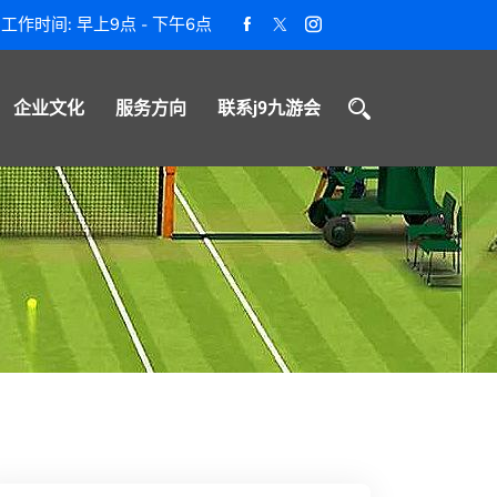
工作时间: 早上9点 - 下午6点
企业文化
服务方向
联系j9九游会