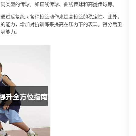
不同类型的传球，如直线传球、曲线传球和高抛传球等。
，通过反复练习各种投篮动作来提高投篮的稳定性。此外，
守的能力，增加对抗训练来提高在压力下的表现。得分后卫
转身能力。