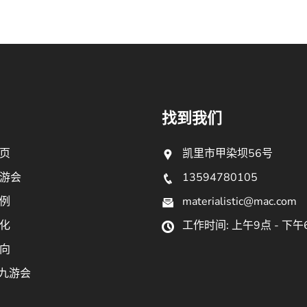
找到我们
页
凯里市甲染坝56号
游会
13594780105
例
materialistic@mac.com
化
工作时间: 上午9点 - 下午
向
9九游会