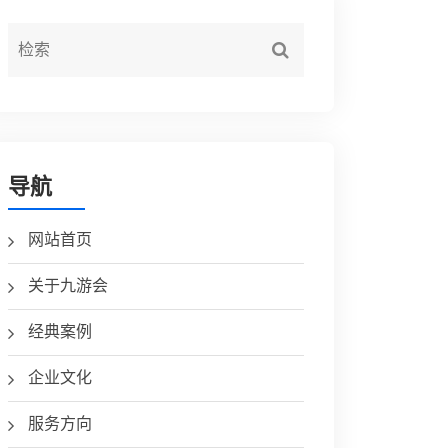
导航
网站首页
关于九游会
经典案例
企业文化
服务方向