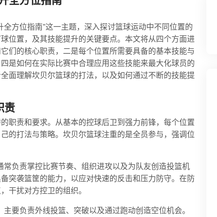
升全方位指南
升全方位指南”这一主题，深入探讨篮球运动中不同位置的
打球位置，及其技能提升的关键要点。本文将从四个方面进
和它们的核心职责，二是每个位置所需要具备的基本技能与
，四是如何在实际比赛中合理应用这些技能来最大化球员的
者全面理解坎贝尔篮球的打法，以及如何通过不断的技能提
职责
特的职责和要求。从基本的控球后卫到强力前锋，每个位置
自己的打法与策略。坎贝尔篮球注重的是全员参与，强调位
通常负责掌控比赛节奏、组织进攻以及为队友创造投篮机
具备突袭篮筐的能力，以应对快速的反击和压力防守。在防
点，干扰对方控卫的组织。
，主要负责外线投篮、突破以及通过跑动创造空位机会。