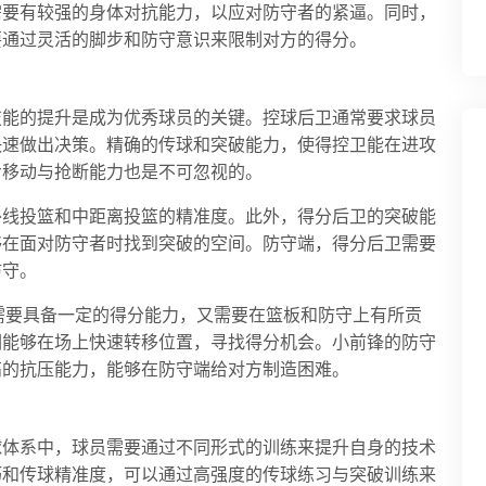
需要有较强的身体对抗能力，以应对防守者的紧逼。同时，
要通过灵活的脚步和防守意识来限制对方的得分。
技能的提升是成为优秀球员的关键。控球后卫通常要求球员
快速做出决策。精确的传球和突破能力，使得控卫能在进攻
步移动与抢断能力也是不可忽视的。
外线投篮和中距离投篮的精准度。此外，得分后卫的突破能
够在面对防守者时找到突破的空间。防守端，得分后卫需要
防守。
需要具备一定的得分能力，又需要在篮板和防守上有所贡
们能够在场上快速转移位置，寻找得分机会。小前锋的防守
高的抗压能力，能够在防守端给对方制造困难。
球体系中，球员需要通过不同形式的训练来提升自身的技术
巧和传球精准度，可以通过高强度的传球练习与突破训练来