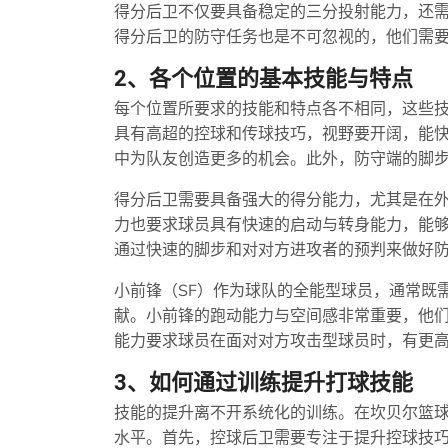
得分后卫不仅要具备稳定的三分投射能力，还
得分后卫的防守任务也是不可忽视的，他们需
2、各个位置的基本技能与特点
每个位置所要求的技能和特点各不相同，这些
具有高超的控球和传球技巧，视野要开阔，能
中为队友创造更多的机会。此外，防守端的脚
得分后卫需要具备强大的得分能力，尤其是在
力也要求球员具有快速的启动与转身能力，能
通过快速的脚步和对对方进攻者的预判来做好
小前锋（SF）作为球队的全能型球员，通常既
献。小前锋的跑动能力与空间感非常重要，他
能力要求球员在面对对方攻击型球员时，有更
3、如何通过训练提升打球技能
技能的提升离不开系统化的训练。在坎贝尔篮
水平。首先，控球后卫需要专注于提升控球技