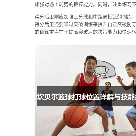
加强对场上局势的把控能力。同时，注重练习
得分后卫则应加强三分球和中距离投篮的训练
得分后卫还要通过突破训练来提升自己突破防
的训练重点在于提高突破后的决策能力和快速