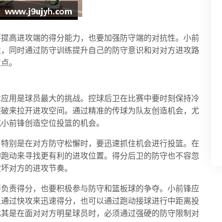
要提高进攻端的得分能力，也要加强防守端的对抗性。小前
性，同时通过防守训练提升自己的防守意识和对对方进攻路
重点。
术应用是球员最大的挑战。控球后卫在比赛中要时刻保持冷
突破来拉开进攻空间。通过精准的传球为队友创造机会，尤
或小前锋创造空位投篮的机会。
，特别是在对方防守松懈时，要迅速抓住机会进行投篮。在
的跑动来寻找更有利的进攻位置。得分后卫的防守也不容忽
破坏对方的进攻节奏。
要负责得分，也要积极参与防守和篮板球的争夺。小前锋应
以通过快攻来迅速得分，也可以通过跑动接球进行中距离投
尤其是在面对对方明星球员时，必须通过强硬的防守限制对