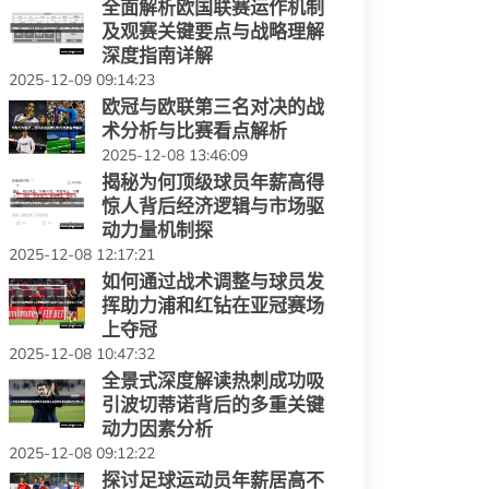
全面解析欧国联赛运作机制
及观赛关键要点与战略理解
深度指南详解
2025-12-09 09:14:23
欧冠与欧联第三名对决的战
术分析与比赛看点解析
2025-12-08 13:46:09
揭秘为何顶级球员年薪高得
惊人背后经济逻辑与市场驱
动力量机制探
2025-12-08 12:17:21
如何通过战术调整与球员发
挥助力浦和红钻在亚冠赛场
上夺冠
2025-12-08 10:47:32
全景式深度解读热刺成功吸
引波切蒂诺背后的多重关键
动力因素分析
2025-12-08 09:12:22
探讨足球运动员年薪居高不