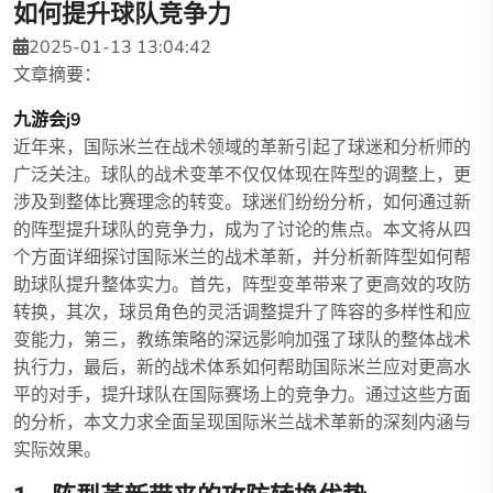
如何提升球队竞争力
2025-01-13 13:04:42
文章摘要：
九游会j9
近年来，国际米兰在战术领域的革新引起了球迷和分析师的
广泛关注。球队的战术变革不仅仅体现在阵型的调整上，更
涉及到整体比赛理念的转变。球迷们纷纷分析，如何通过新
的阵型提升球队的竞争力，成为了讨论的焦点。本文将从四
个方面详细探讨国际米兰的战术革新，并分析新阵型如何帮
助球队提升整体实力。首先，阵型变革带来了更高效的攻防
转换，其次，球员角色的灵活调整提升了阵容的多样性和应
变能力，第三，教练策略的深远影响加强了球队的整体战术
执行力，最后，新的战术体系如何帮助国际米兰应对更高水
平的对手，提升球队在国际赛场上的竞争力。通过这些方面
的分析，本文力求全面呈现国际米兰战术革新的深刻内涵与
实际效果。