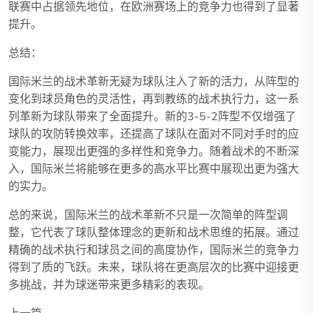
联赛中占据领先地位，在欧洲赛场上的竞争力也得到了显著
提升。
总结：
国际米兰的战术革新无疑为球队注入了新的活力，从阵型的
变化到球员角色的灵活性，再到教练的战术执行力，这一系
列革新为球队带来了全面提升。新的3-5-2阵型不仅增强了
球队的攻防转换效率，还提高了球队在面对不同对手时的应
变能力，展现出更强的多样性和竞争力。随着战术的不断深
入，国际米兰将能够在更多的高水平比赛中展现出更为强大
的实力。
总的来说，国际米兰的战术革新不只是一次简单的阵型调
整，它代表了球队整体理念的更新和战术思维的拓展。通过
精确的战术执行和球员之间的高度协作，国际米兰的竞争力
得到了质的飞跃。未来，球队将在更高层次的比赛中迎接更
多挑战，并为球迷带来更多精彩的表现。