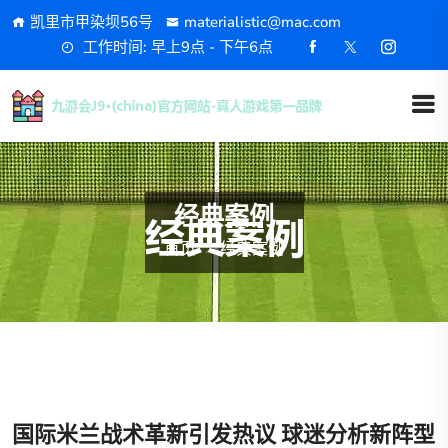
凯里市甲染坝56号
materialistic@mac.com
工作时间: 早上9点 - 下午6点
经典案例
首页
经典案例
国际米兰战术革新引发热议 球迷分析新阵型