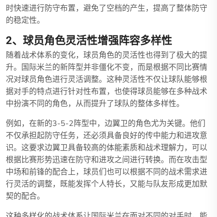
时快速进行防守布置，避免了空档的产生，提高了整体防守
的稳定性。
2、球员角色灵活性增强阵容多样性
随着战术体系的变化，球员角色的灵活性也得到了极大的提
升。国际米兰的新阵型并非僵化不变，而是根据不同比赛情
况对球员角色进行灵活调整。这种灵活性不仅让球队能够根
据对手的特点进行针对性布置，也使得球员能够在多种战术
中扮演不同的角色，从而提升了球队的整体多样性。
例如，在新的3-5-2阵型中，边翼卫的角色尤为关键。他们
不仅承担起防守任务，还必须具备良好的传中能力和进攻意
识。这要求边翼卫具备较高的体能素质和战术理解力，可以
根据比赛形势迅速在防守和进攻之间进行转换。而在攻击型
中场和前锋的配合上，球员们也可以根据不同的战术需求进
行灵活的调整，既能发挥个人特长，又能与队友形成更加默
契的配合。
这种多样化的战术体系让国际米兰在面对不同的对手时，能