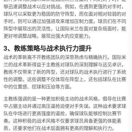
够迅速调整战术以应对挑战。例如，在遇到更强的对手时，
球队可以采取更为稳固的防守阵型，而在面对相对较弱的对
手时，则可以通过加强进攻来增加压制力度。球员们在不同
阵型中展现出的灵活性，让国际米兰在面对复杂局面时，能
更好地调整战略，展现出强大的应变能力。
3、教练策略与战术执行力提升
战术的革新离不开教练团队的深思熟虑与精确执行。国际米
兰的战术革新得益于主教练对球队的深刻理解与远见卓识，
教练不仅带来了新的阵型，还对球队的战术执行进行了系统
性的调整。这些调整不仅体现在阵型上，还包括球队在比赛
中的位置感、控球和压迫等方面。
主教练强调的是一种更加积极主动的战术风格，倡导在比赛
中占据主动并通过高压逼抢迫使对手失误。这种战术要求球
队在中场进行更高强度的逼抢，确保球队能够控制比赛节
奏。这种积极的战术风格不仅要求球员具备更强的体能素
质，还要求他们在战术层面拥有更高的理解和执行力。