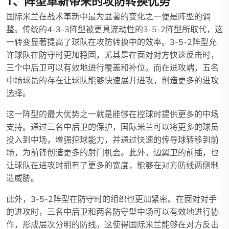
1、阵型革新带来的攻防转换优势
国际米兰在战术革新中最为显著的变化之一便是阵型的调
整。传统的4-3-3阵型被更具流动性的3-5-2阵型所取代，这
一转变显著提高了球队在攻防转换中的效率。3-5-2阵型允
许球队在防守时更加稳固，尤其是在面对对方快速反击时，
三个中后卫可以有效地进行覆盖和补位。而在进攻端，五名
中场球员的存在让球队能够快速展开进攻，创造更多的进攻
选择。
这一阵型的最大优势之一就是能够在控球时提供更多的中场
支持。通过三名中后卫的保护，国际米兰可以将更多的球员
投入到中场，增强控球能力，并通过快速的传导球转移到前
场，为前锋创造更多的射门机会。此外，边翼卫的前插，也
让球队在进攻时拥有了更多的宽度，能够在对方防线两侧制
造威胁。
此外，3-5-2阵型在防守时的组织也更加紧密。在面对对手
的进攻时，三名中后卫和两名防守型中场可以有效地进行协
作，形成层次分明的防线。这使得国际米兰能够在对方反击